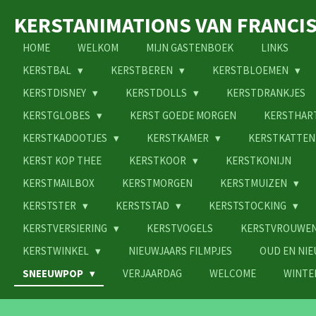
Ga
KERSTANIMATIONS VAN FRANCI
direct
naar
HOME
WELKOM
MIJN GASTENBOEK
LINKS
de
KERSTBAL
KERSTBEREN
KERSTBLOEMEN
hoofdinhoud
KERSTDISNEY
KERSTDOLLS
KERSTDRANKJES
KERSTGLOBES
KERST GOEDE MORGEN
KERSTHAR
KERSTKADOOTJES
KERSTKAMER
KERSTKATTE
KERST KOP THEE
KERSTKOOR
KERSTKONIJN
KERSTMAILBOX
KERSTMORGEN
KERSTMUIZEN
KERSTSTER
KERSTSTAD
KERSTSTOCKING
KERSTVERSIERING
KERSTVOGELS
KERSTVROUWE
KERSTWINKEL
NIEUWJAARS FILMPJES
OUD EN NI
SNEEUWPOP
VERJAARDAG
WELCOME
WINTE