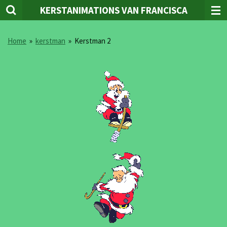
KERSTANIMATIONS VAN FRANCISCA
Ga
direct
naar
Home
»
kerstman
»
Kerstman 2
de
hoofdinhoud