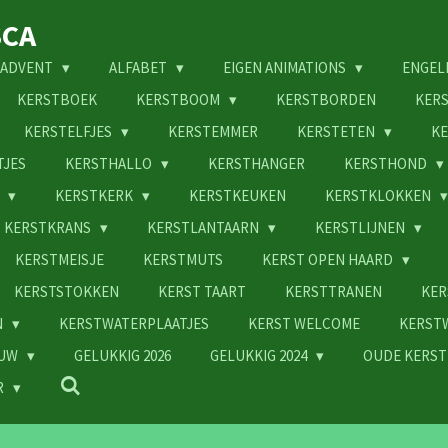
SCA
ADVENT
ALFABET
EIGEN ANIMATIONS
ENGEL
KERSTBOEK
KERSTBOOM
KERSTBORDEN
KER
KERSTELFJES
KERSTEMMER
KERSTETEN
KE
TJES
KERSTHALLO
KERSTHANGER
KERSTHOND
N
KERSTKERK
KERSTKEUKEN
KERSTKLOKKEN
KERSTKRANS
KERSTLANTAARN
KERSTLIJNEN
KERSTMEISJE
KERSTMUTS
KERST OPEN HAARD
KERSTSTOKKEN
KERST TAART
KERSTTRANEN
KER
N
KERSTWATERPLAATJES
KERST WELCOME
KERST
EUW
GELUKKIG 2026
GELUKKIG 2024
OUDE KERST
R