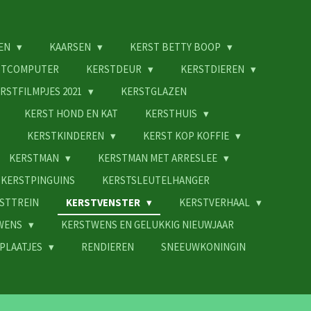
EN
KAARSEN
KERST BETTY BOOP
STCOMPUTER
KERSTDEUR
KERSTDIEREN
RSTFILMPJES 2021
KERSTGLAZEN
KERST HOND EN KAT
KERSTHUIS
KERSTKINDEREN
KERST KOP KOFFIE
KERSTMAN
KERSTMAN MET ARRESLEE
KERSTPINGUINS
KERSTSLEUTELHANGER
STTREIN
KERSTVENSTER
KERSTVERHAAL
WENS
KERSTWENS EN GELUKKIG NIEUWJAAR
PLAATJES
RENDIEREN
SNEEUWKONINGIN