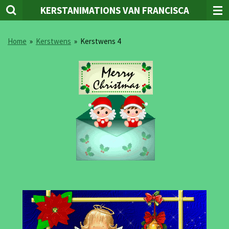
KERSTANIMATIONS VAN FRANCISCA
Ga
direct
naar
Home
»
Kerstwens
»
Kerstwens 4
de
hoofdinhoud