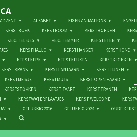
SCA
ADVENT
ALFABET
EIGEN ANIMATIONS
ENGEL
KERSTBOEK
KERSTBOOM
KERSTBORDEN
KER
KERSTELFJES
KERSTEMMER
KERSTETEN
KE
TJES
KERSTHALLO
KERSTHANGER
KERSTHOND
N
KERSTKERK
KERSTKEUKEN
KERSTKLOKKEN
KERSTKRANS
KERSTLANTAARN
KERSTLIJNEN
KERSTMEISJE
KERSTMUTS
KERST OPEN HAARD
KERSTSTOKKEN
KERST TAART
KERSTTRANEN
KER
N
KERSTWATERPLAATJES
KERST WELCOME
KERST
EUW
GELUKKIG 2026
GELUKKIG 2024
OUDE KERST
R