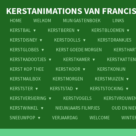
Ga
KERSTANIMATIONS VAN FRANCI
direct
naar
HOME
WELKOM
MIJN GASTENBOEK
LINKS
de
KERSTBAL
KERSTBEREN
KERSTBLOEMEN
hoofdinhoud
KERSTDISNEY
KERSTDOLLS
KERSTDRANKJES
KERSTGLOBES
KERST GOEDE MORGEN
KERSTHAR
KERSTKADOOTJES
KERSTKAMER
KERSTKATTE
KERST KOP THEE
KERSTKOOR
KERSTKONIJN
KERSTMAILBOX
KERSTMORGEN
KERSTMUIZEN
KERSTSTER
KERSTSTAD
KERSTSTOCKING
KERSTVERSIERING
KERSTVOGELS
KERSTVROUWE
KERSTWINKEL
NIEUWJAARS FILMPJES
OUD EN NI
SNEEUWPOP
VERJAARDAG
WELCOME
WINTE