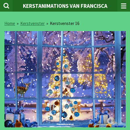
KERSTANIMATIONS VAN FRANCISCA
Ga
direct
naar
Home
»
Kerstvenster
»
Kerstvenster 16
de
hoofdinhoud