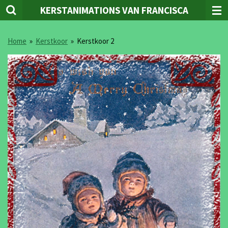
KERSTANIMATIONS VAN FRANCISCA
Ga
direct
naar
Home
»
Kerstkoor
»
Kerstkoor 2
de
hoofdinhoud