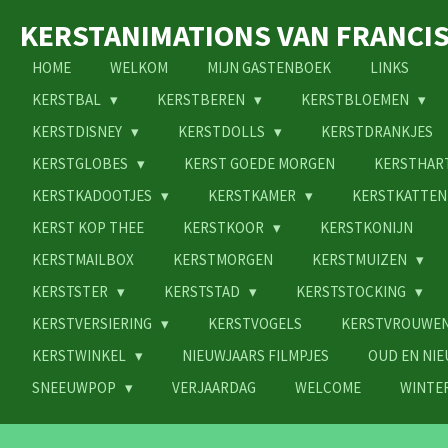
Ga
KERSTANIMATIONS VAN FRANCI
direct
naar
HOME
WELKOM
MIJN GASTENBOEK
LINKS
de
KERSTBAL
KERSTBEREN
KERSTBLOEMEN
hoofdinhoud
KERSTDISNEY
KERSTDOLLS
KERSTDRANKJES
KERSTGLOBES
KERST GOEDE MORGEN
KERSTHAR
KERSTKADOOTJES
KERSTKAMER
KERSTKATTE
KERST KOP THEE
KERSTKOOR
KERSTKONIJN
KERSTMAILBOX
KERSTMORGEN
KERSTMUIZEN
KERSTSTER
KERSTSTAD
KERSTSTOCKING
KERSTVERSIERING
KERSTVOGELS
KERSTVROUWE
KERSTWINKEL
NIEUWJAARS FILMPJES
OUD EN NI
SNEEUWPOP
VERJAARDAG
WELCOME
WINTE