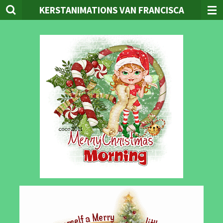
KERSTANIMATIONS VAN FRANCISCA
Ga
direct
naar
de
hoofdinhoud