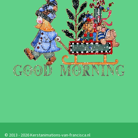
© 2013 - 2026 Kerstanimations-van-francisca.nl