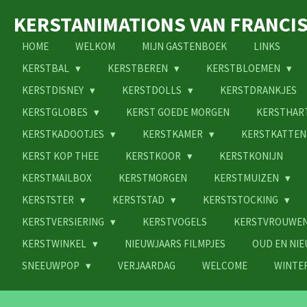
Ga
KERSTANIMATIONS VAN FRANCI
direct
naar
HOME
WELKOM
MIJN GASTENBOEK
LINKS
de
KERSTBAL
KERSTBEREN
KERSTBLOEMEN
hoofdinhoud
KERSTDISNEY
KERSTDOLLS
KERSTDRANKJES
KERSTGLOBES
KERST GOEDE MORGEN
KERSTHAR
KERSTKADOOTJES
KERSTKAMER
KERSTKATTE
KERST KOP THEE
KERSTKOOR
KERSTKONIJN
KERSTMAILBOX
KERSTMORGEN
KERSTMUIZEN
KERSTSTER
KERSTSTAD
KERSTSTOCKING
KERSTVERSIERING
KERSTVOGELS
KERSTVROUWE
KERSTWINKEL
NIEUWJAARS FILMPJES
OUD EN NI
SNEEUWPOP
VERJAARDAG
WELCOME
WINTE