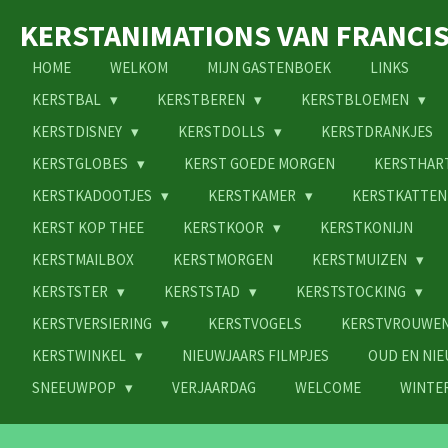
Ga
KERSTANIMATIONS VAN FRANCI
direct
naar
HOME
WELKOM
MIJN GASTENBOEK
LINKS
de
KERSTBAL
KERSTBEREN
KERSTBLOEMEN
hoofdinhoud
KERSTDISNEY
KERSTDOLLS
KERSTDRANKJES
KERSTGLOBES
KERST GOEDE MORGEN
KERSTHAR
KERSTKADOOTJES
KERSTKAMER
KERSTKATTE
KERST KOP THEE
KERSTKOOR
KERSTKONIJN
KERSTMAILBOX
KERSTMORGEN
KERSTMUIZEN
KERSTSTER
KERSTSTAD
KERSTSTOCKING
KERSTVERSIERING
KERSTVOGELS
KERSTVROUWE
KERSTWINKEL
NIEUWJAARS FILMPJES
OUD EN NI
SNEEUWPOP
VERJAARDAG
WELCOME
WINTE