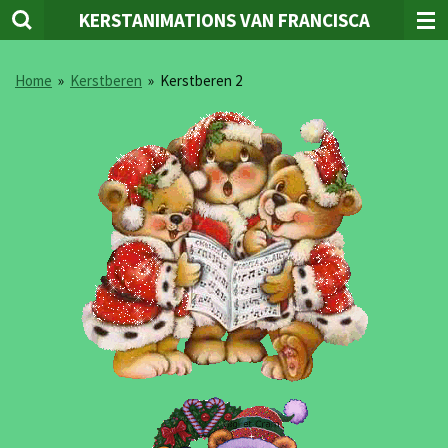
KERSTANIMATIONS VAN FRANCISCA
Ga
direct
naar
Home
»
Kerstberen
»
Kerstberen 2
de
hoofdinhoud