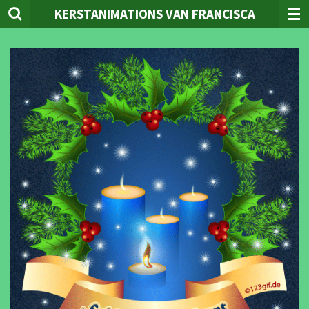
KERSTANIMATIONS VAN FRANCISCA
Ga
direct
naar
de
hoofdinhoud